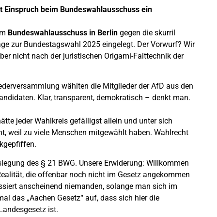
gt Einspruch beim Bundeswahlausschuss ein
eim
Bundeswahlausschuss in Berlin
gegen die skurril
ge zur Bundestagswahl 2025 eingelegt. Der Vorwurf? Wir
r nicht nach der juristischen Origami-Falttechnik der
ederversammlung wählten die Mitglieder der AfD aus den
andidaten. Klar, transparent, demokratisch – denkt man.
e jeder Wahlkreis gefälligst allein und unter sich
 weil zu viele Menschen mitgewählt haben. Wahlrecht
kgepfiffen.
Auslegung des § 21 BWG. Unsere Erwiderung: Willkommen
 Realität, die offenbar noch nicht im Gesetz angekommen
eressiert anscheinend niemanden, solange man sich im
al das „Aachen Gesetz“ auf, dass sich hier die
Landesgesetz ist.